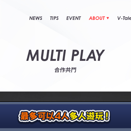
NEWS
TIPS
EVENT
ABOUT
V-Tal
MULTI PLAY
合作共鬥