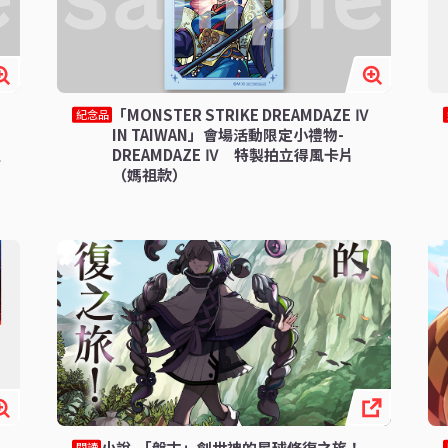
「MONSTER STRIKE DREAMDAZE Ⅳ
紀念品
IN TAIWAN」會場活動限定小禮物-
拉
DREAMDAZE Ⅳ 特製拍立得風卡片
（媽祖款）
小說-「盤古」創世神的星球修復之旅！
閱讀