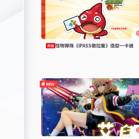
怪物彈珠《iPASS傲拉龍》造型一卡通
周邊
NEW