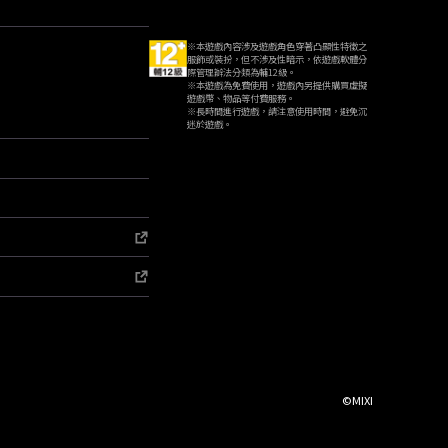
※本遊戲內容涉及遊戲角色穿著凸顯性特徵之
服飾或裝扮，但不涉及性暗示，依遊戲軟體分
際管理辦法分類為輔12級。
※本遊戲為免費使用，遊戲內另提供購買虛擬
遊戲幣、物品等付費服務。
※長時間進行遊戲，請注意使用時間，避免沉
迷於遊戲。
©MIXI