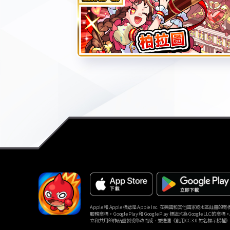
Apple 和 Apple 標誌是 Apple Inc. 在美國和其他國家或地區註冊的商標。Ap
服務商標。 Google Play 和 Google Play 標誌均為 Google LLC 的商標
立和共用的作品重製或修改而成，並遵循《創用 CC 3.0 姓名標示授權