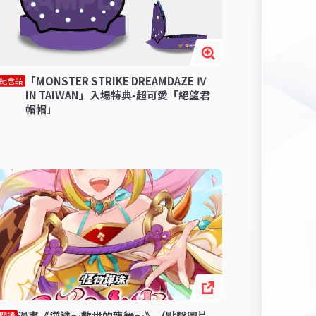
「MONSTER STRIKE DREAMDAZE Ⅳ
紀念品
IN TAIWAN」入場特典-超可愛「絕望君
帽帽」
漫畫《逆鱗〜救世的龍舞〜》（點擊圖片
閱讀