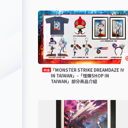
「MONSTER STRIKE DREAMDAZE Ⅳ
周邊
IN TAIWAN」-「怪彈SHOP IN
TAIWAN」部分商品介紹