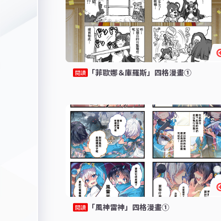
「菲歐娜＆庫羅斯」四格漫畫①
閱讀
「風神雷神」四格漫畫①
閱讀