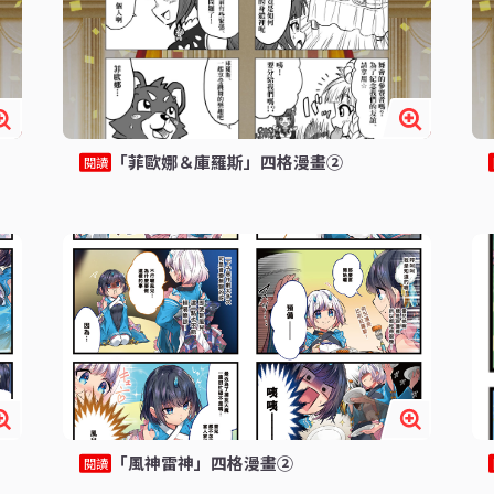
「菲歐娜＆庫羅斯」四格漫畫②
閱讀
「風神雷神」四格漫畫②
閱讀