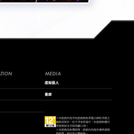
TION
MEDIA
虛擬藝人
畫廊
※本遊戲內容涉及遊戲角色穿著凸顯性特徵之
服飾或裝扮，但不涉及性暗示，依遊戲軟體分
際管理辦法分類為輔12級。
※本遊戲為免費使用，遊戲內另提供購買虛擬
遊戲幣、物品等付費服務。