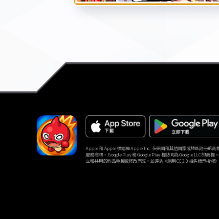
Apple 和 Apple 標誌是 Apple Inc. 在美國和其他國家或地區註冊的商標。Ap
服務商標。 Google Play 和 Google Play 標誌均為 Google LLC 的商標
立和共用的作品重製或修改而成，並遵循《創用 CC 3.0 姓名標示授權