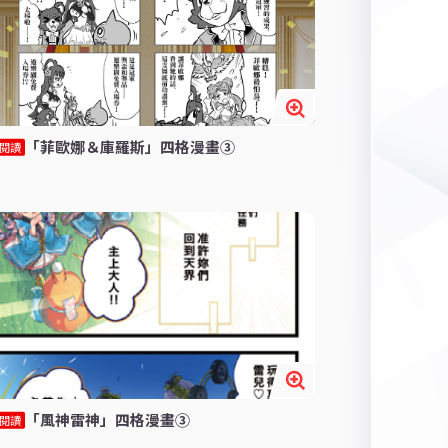
「菲歐娜＆庫羅斯」四格漫畫③
閱讀
「風神雷神」四格漫畫③
閱讀