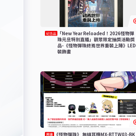
「New Year Reloaded！2026怪物彈
紀念品
珠元旦特別直播」觀眾限定抽獎活動獎
品-《怪物彈珠終焉世界重裝上陣》LED
裝飾畫
《怪物彈珠》 無線耳機MX-BTTW03-BK
周邊