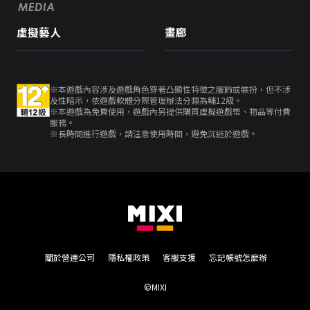
MEDIA
虛擬藝人
畫廊
※本遊戲內容涉及遊戲角色穿著凸顯性特徵之服飾或裝扮，但不涉
及性暗示，依遊戲軟體分際管理辦法分類為輔12級。
※本遊戲為免費使用，遊戲內另提供購買虛擬遊戲幣、物品等付費
服務。
※長時間進行遊戲，請注意使用時間，避免沉迷於遊戲。
關於營運公司
隱私權政策
客服支援
忘記帳號怎麼辦
©MIXI