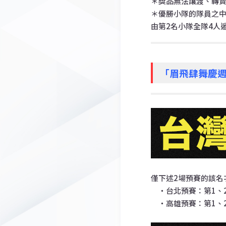
＊獎品無法讓渡、轉
＊優勝小隊的隊員之中
由第2名小隊全隊4人
「眉飛肆舞慶週
僅下述2場預賽的該名
・台北預賽：第1、
・高雄預賽：第1、