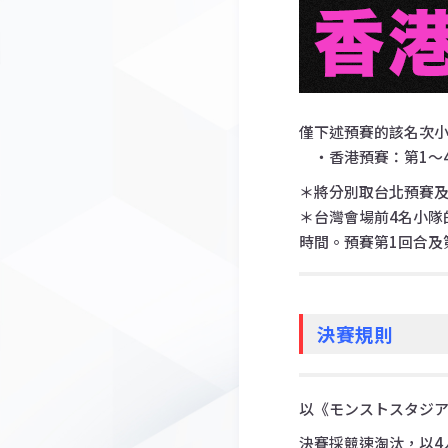
僅下述預賽的該名次小
・香港預賽：第1～
＊將分別取台北預賽及
＊台灣會場前4名小隊
時間。預賽第1回合及
決賽規則
以《モンストスタジアム
決賽採競速淘汰，以4