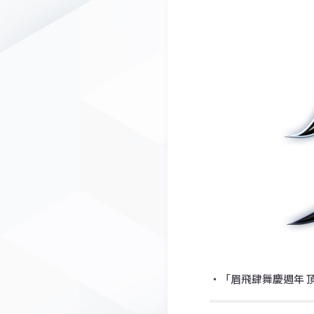
・「眉飛肆舞慶週年