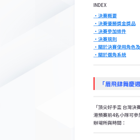
INDEX
・決賽概要
・決賽優勝獎金獎品
・決賽參加條件
・決賽規則
・關於決賽使用角色
・關於選角系統
「眉飛肆舞慶週
「頂尖好手盃 台灣決
港預賽前4名小隊可參
辦場所與時間：