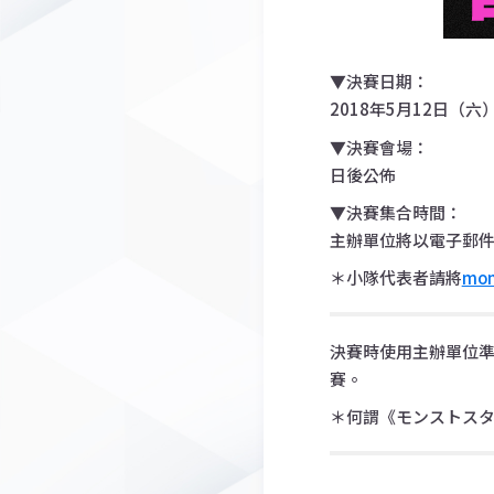
▼決賽日期：
2018年5月12日（六）1
▼決賽會場：
日後公佈
▼決賽集合時間：
主辦單位將以電子郵
＊小隊代表者請將
mon
決賽時使用主辦單位準備
賽。
＊何謂《モンストスタジ