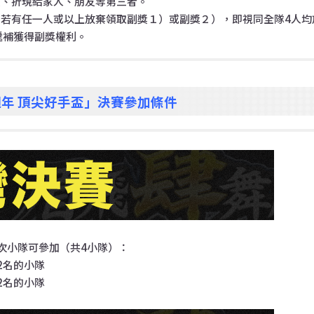
賣、折現給家人、朋友等第三者。
若有任一人或以上放棄領取副獎１）或副獎２），即視同全隊4人均
遞補獲得副獎權利。
年 頂尖好手盃」決賽參加條件
次小隊可參加（共4小隊）：
2名的小隊
2名的小隊