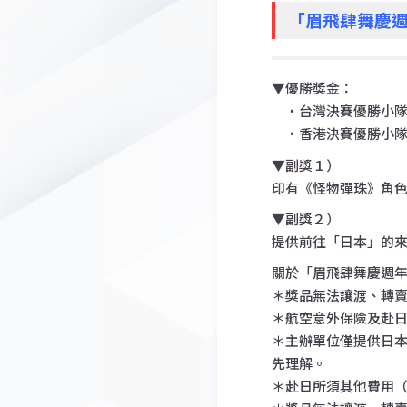
「眉飛肆舞慶週
▼優勝獎金：
・台灣決賽優勝小隊：
・香港決賽優勝小隊：
▼副獎１）
印有《怪物彈珠》角色的An
▼副獎２）
提供前往「日本」的來
關於「眉飛肆舞慶週年
＊獎品無法讓渡、轉
＊航空意外保險及赴
＊主辦單位僅提供日
先理解。
＊赴日所須其他費用