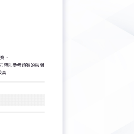
決賽。
同時則參考預賽的破關
較高。