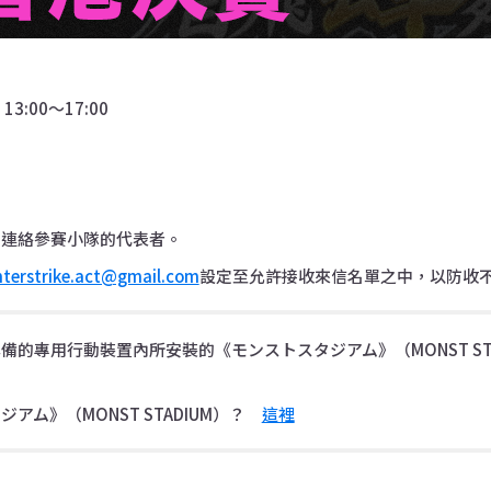
3:00〜17:00
件連絡參賽小隊的代表者。
terstrike.act@gmail.com
設定至允許接收來信名單之中，以防收
的專用行動裝置內所安裝的《モンストスタジアム》（MONST STA
アム》（MONST STADIUM）？
這裡