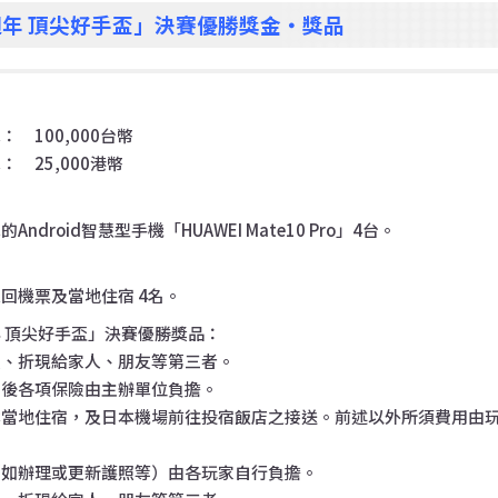
年 頂尖好手盃」決賽優勝獎金・獎品
 100,000台幣
 25,000港幣
droid智慧型手機「HUAWEI Mate10 Pro」4台。
回機票及當地住宿 4名。
 頂尖好手盃」決賽優勝獎品：
賣、折現給家人、朋友等第三者。
日後各項保險由主辦單位負擔。
本當地住宿，及日本機場前往投宿飯店之接送。前述以外所須費用由
（如辦理或更新護照等）由各玩家自行負擔。