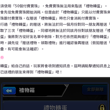
須使用「50個付費寶珠」，免費寶珠無法用來脂送「禮物轉蛋」。
，會先從免費寶珠開始消耗。但是由於「禮物轉蛋」只能以付費寶珠
寶珠跟付費寶珠，在贈送「禮物轉蛋」時也只會消耗付費寶珠。
進行過「禮物轉蛋」的贈送，將無法於同一個月份對同一朋友再贈送
收取了三次「禮物轉蛋」，同樣地將無法於同該月份對該朋友贈送「
轉蛋」後將對方從好友名單中刪除，對方也依然能夠進行「禮物轉蛋
」時，請先從「贈送禮物・領取禮物」進行確認後再贈送（假如贈送
重疊，有可能會無法確認）。
蛋券
物轉蛋」給自己的話，玩家將會收到通知訊息。屆時請點擊通知訊息
擇已送禮的朋友來得到「禮物轉蛋」吧！