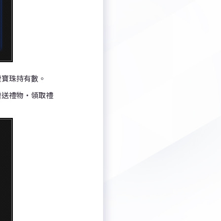
費寶珠持有數。
贈送禮物・領取禮