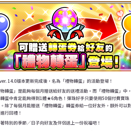
的ver. 14.0版本更新完成後，名為「禮物轉蛋」的活動登場！
禮物轉蛋」是能夠每個月贈送給好友的送禮活動。而「禮物轉蛋」中
轉蛋中肯定能夠得到1體★6角色！彈珠好手只要使用50個付費寶珠
友。除了每個月能贈送「禮物轉蛋」轉蛋券給一位好友外，額外可以
友進行回禮！
趁著特別的季節／日子向好友及伴侶送上一份祝福吧！