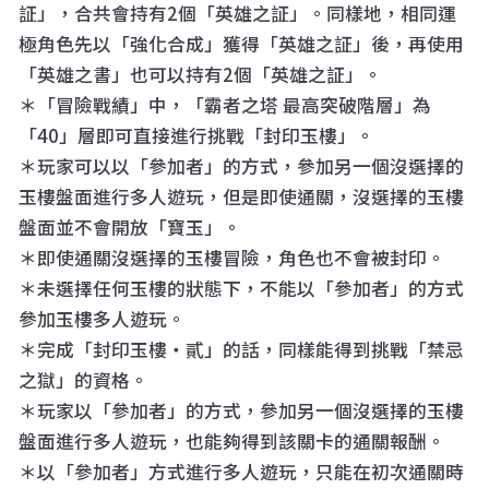
証」，合共會持有2個「英雄之証」。同樣地，相同運
極角色先以「強化合成」獲得「英雄之証」後，再使用
「英雄之書」也可以持有2個「英雄之証」。
＊「冒險戰績」中，「霸者之塔 最高突破階層」為
「40」層即可直接進行挑戰「封印玉樓」。
＊玩家可以以「參加者」的方式，參加另一個沒選擇的
玉樓盤面進行多人遊玩，但是即使通關，沒選擇的玉樓
盤面並不會開放「寶玉」。
＊即使通關沒選擇的玉樓冒險，角色也不會被封印。
＊未選擇任何玉樓的狀態下，不能以「參加者」的方式
參加玉樓多人遊玩。
＊完成「封印玉樓・貳」的話，同樣能得到挑戰「禁忌
之獄」的資格。
＊玩家以「參加者」的方式，參加另一個沒選擇的玉樓
盤面進行多人遊玩，也能夠得到該關卡的通關報酬。
＊以「參加者」方式進行多人遊玩，只能在初次通關時