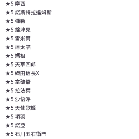
★5 摩西
★5 諾斯特拉達姆斯
★5 彌勒
★5 綿津見
★5 雷米爾
★5 達太喵
★5 媽祖
★5 天草四郎
★5 織田信長X
★5 拿破崙
★5 拉法葉
★5 沙悟淨
★5 天使歌姬
★5 項羽
★5 諾亞
★5 石川五右衛門