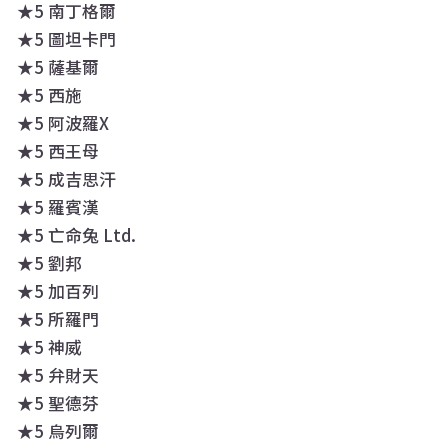
★5 南丁格爾
★5 圖坦卡門
★5 薩基爾
★5 西施
★5 阿波羅X
★5 西王母
★5 成吉思汗
★5 羅賓漢
★5 亡命兔 Ltd.
★5 劉邦
★5 加百列
★5 所羅門
★5 神威
★5 弁財天
★5 聖德芬
★5 烏列爾