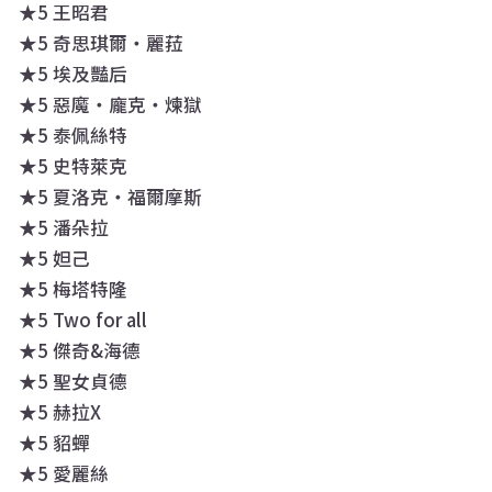
★5 王昭君
★5 奇思琪爾・麗菈
★5 埃及豔后
★5 惡魔・龐克・煉獄
★5 泰佩絲特
★5 史特萊克
★5 夏洛克・福爾摩斯
★5 潘朵拉
★5 妲己
★5 梅塔特隆
★5 Two for all
★5 傑奇&海德
★5 聖女貞德
★5 赫拉X
★5 貂蟬
★5 愛麗絲