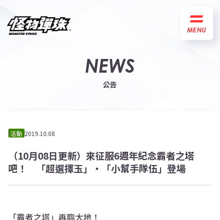
MENU
NEWS
公告
活動
2019.10.08
（10月08日更新）來征服6週年紀念霸者之塔
吧！ 「超選擇玉」・「小幫手隊伍」登場
「霸者之塔」再臨大地！