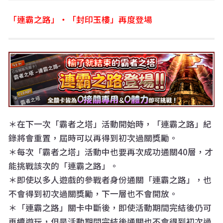
「連霸之路」・「封印玉樓」再度登場
＊在下一次「霸者之塔」活動開始時，「連霸之路」紀
錄將會重置，屆時可以再得到初次過關獎勵。
＊每次「霸者之塔」活動中也要再次成功通關40層，才
能挑戰該次的「連霸之路」。
＊即使以多人遊戲的參戰者身份通關「連霸之路」，也
不會得到初次過關獎勵，下一層也不會開放。
＊「連霸之路」關卡中斷後，即使活動期間完結後仍可
再續遊玩，但是活動期間完結後通關也不會得到初次過