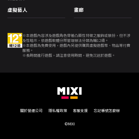
虛擬藝人
畫廊
※本遊戲內容涉及遊戲角色穿著凸顯性特徵之服飾或裝扮，但不涉
及性暗示，依遊戲軟體分際管理辦法分類為輔12級。
※本遊戲為免費使用，遊戲內另提供購買虛擬遊戲幣、物品等付費
服務。
※長時間進行遊戲，請注意使用時間，避免沉迷於遊戲。
關於營運公司
隱私權政策
客服支援
忘記帳號怎麼辦
©MIXI