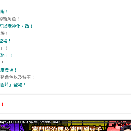
開跑！
的新角色！
可以獸神化・改！
登場！
登場！
練」！
任務」！
」！
再度登場！
活動角色以及特玉！
利圖片」登場！
跑！