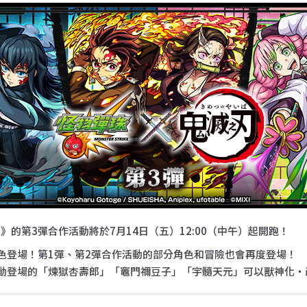
》的第3彈合作活動將於7月14日（五）12:00（中午）起開跑！
色登場！第1彈、第2彈合作活動的部分角色和冒險也會再度登場！
動登場的「煉獄杏壽郎」「竈門禰豆子」「宇髓天元」可以獸神化・