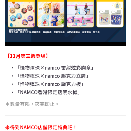
【11月第三週登場】
・「怪物彈珠×namco 雷射炫彩胸章」
・「怪物彈珠×namco 壓克力立牌」
・「怪物彈珠×namco 壓克力板」
・「NAMCO香港限定透明水樽」
＊數量有限，夾完即止。
來得到NAMCO店舖限定特典吧！