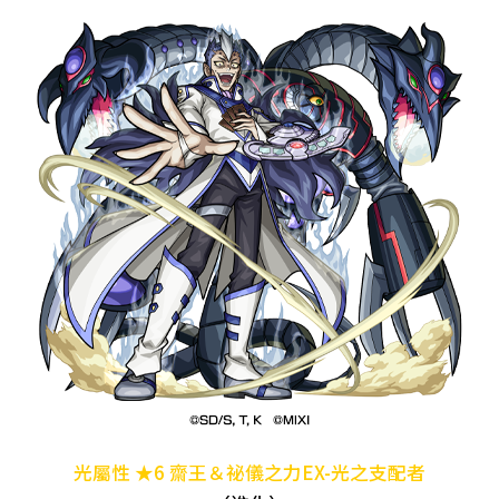
光屬性 ★6 齋王＆祕儀之力EX-光之支配者