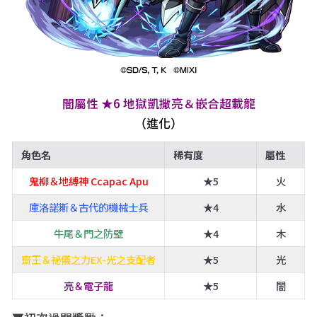
闇屬性 ★6 地獄凱撒亮＆嵌合超載龍
（進化）
角色名
稀有度
屬性
鬼柳＆地縛神 Ccapac Apu
★5
火
庫洛諾斯＆古代的機械士兵
★4
水
牛尾＆門之防壁
★4
木
齋王＆祕儀之力EX-光之支配者
★5
光
亮＆電子龍
★5
闇