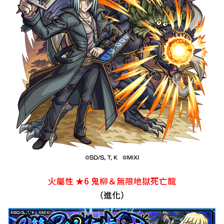
火屬性 ★6 鬼柳＆無限地獄死亡龍
（進化）