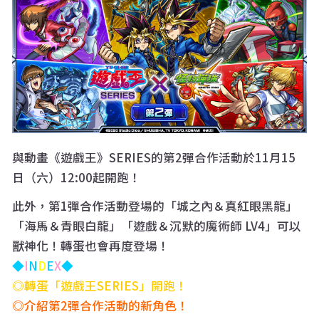
與動畫《遊戲王》SERIES的第2彈合作活動於11月15
日（六）12:00起開跑！
此外，第1彈合作活動登場的「城之內＆真紅眼黑龍」
「海馬＆青眼白龍」「遊戲＆沉默的魔術師 LV4」可以
獸神化！轉蛋也會再度登場！
◆
I
N
D
E
X
◆
◎轉蛋「遊戲王SERIES」開跑！
◎介紹第2彈合作活動的新角色！