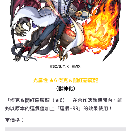
光屬性 ★6 傑克＆闇紅惡魔龍
（獸神化）
「傑克＆闇紅惡魔龍（★6）」在合作活動期間內，能
夠以原本的運氣值加上「運氣+99」的效果使用！
▼價格：