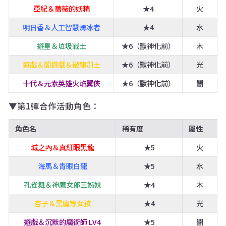
亞紀＆薔薇的妖精
★4
火
明日香＆人工智慧滑冰者
★4
水
遊星＆垃圾戰士
★6（獸神化前）
木
遊戲＆闇遊戲＆破龍劍士
★6（獸神化前）
光
十代＆元素英雄火焰翼俠
★6（獸神化前）
闇
▼第1彈合作活動角色：
角色名
稀有度
屬性
城之內＆真紅眼黑龍
★5
火
海馬＆青眼白龍
★5
水
孔雀舞＆神鷹女郎三姊妹
★4
木
杏子＆黑魔導女孩
★4
光
遊戲＆沉默的魔術師 LV4
★5
闇