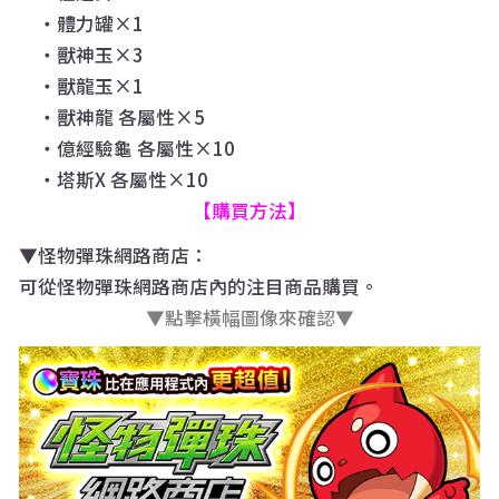
・體力罐×1
・獸神玉×3
・獸龍玉×1
・獸神龍 各屬性×5
・億經驗龜 各屬性×10
・塔斯X 各屬性×10
【購買方法】
▼怪物彈珠網路商店：
可從怪物彈珠網路商店內的注目商品購買。
▼點擊橫幅圖像來確認▼