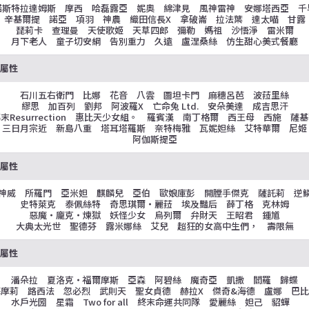
諾斯特拉達姆斯 摩西 哈磊露亞 妮奧 綿津見 風神雷神 安娜塔西亞 千
辛基爾提 諾亞 項羽 神農 織田信長X 拿破崙 拉法葉 達太喵 甘露
琵莉卡 查理曼 天使歌姬 天草四郎 彌勒 媽祖 沙悟淨 雷米爾
月下老人 童子切安綱 告別重力 久遠 盧涅桑絲 仿生甜心美式餐廳
木屬性
石川五右衛門 比娜 花音 八雲 圖坦卡門 麻穗呂芭 波菈里絲
繆思 加百列 劉邦 阿波羅X 亡命兔 Ltd. 安朵美達 成吉思汗
末Resurrection 惠比天少女組。 羅賓漢 南丁格爾 西王母 西施 薩
三日月宗近 新島八重 塔耳塔羅斯 奈特梅雅 瓦妮妲絲 艾特華爾 尼姬
阿伽斯提亞
光屬性
神威 所羅門 亞米妲 麒麟兒 亞伯 歐娘庫彭 開膛手傑克 薩託莉 逆
史特萊克 泰佩絲特 奇思琪爾・麗菈 埃及豔后 薛丁格 克林姆
惡魔・龐克・煉獄 妖怪少女 烏列爾 弁財天 王昭君 鍾馗
大典太光世 聖德芬 露米娜絲 艾兒 超狂的女高中生們， 壽限無
闇屬性
潘朵拉 夏洛克・福爾摩斯 亞森 阿碧絲 魔奇亞 凱撒 閻羅 歸蝶
梅摩莉 路西法 忽必烈 武則天 聖女貞德 赫拉X 傑奇&海德 盧娜 巴比
水戶光圀
星霜
Two for all 終末命運共同隊 愛麗絲 妲己 貂蟬