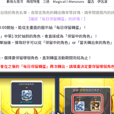
數珠丸恆次 梅塔特隆 三途 Magical☆Meruruns 盤古 伊呂波
中出現的角色名單、各限定角色的轉出機率等詳情，請參閱遊戲內的
【確認「每日保留轉蛋」的詳情！】
日 00:00開始，能從主畫面的圖示抽「每日保留轉蛋」！
」中第1次於抽到的角色，會直接成為「保留中的角色」！
的單抽後，彈珠好手可以從「保留中的角色」or「當天轉出來的角色
抽，選擇要保留哪個角色，直到轉蛋活動期間完結為止！
不會在之後的「每日保留轉蛋」再次轉出，請慎重決定要保留哪個角