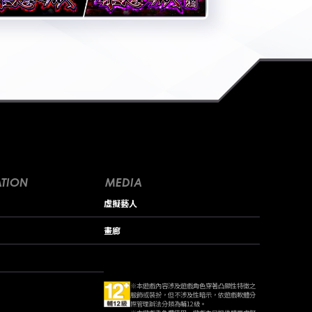
TION
MEDIA
虛擬藝人
畫廊
※本遊戲內容涉及遊戲角色穿著凸顯性特徵之
服飾或裝扮，但不涉及性暗示，依遊戲軟體分
際管理辦法分類為輔12級。