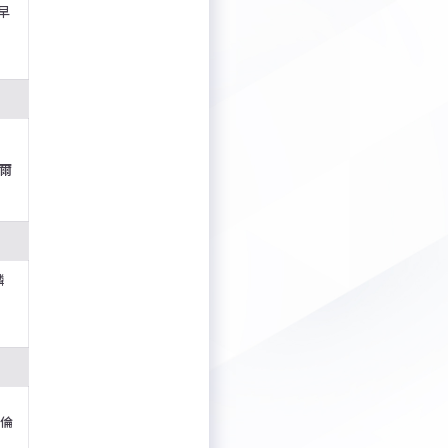
早
基爾
鱗
倫