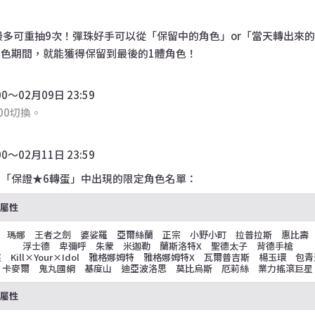
最多可重抽9次！彈珠好手可以從「保留中的角色」or「當天轉出來
色期間，就能獲得保留到最後的1體角色！
00～02月09日 23:59
00切換。
00～02月11日 23:59
「保證★6轉蛋」中出現的限定角色名單：
火屬性
瑪娜 王者之劍 婆娑羅 亞爾絲蘭 正宗 小野小町 拉普拉斯 惠比壽
浮士德 卑彌呼 朱蒙 米迦勒 蘭斯洛特X 聖德太子 背德手槍
 Kill×Your×Idol 雅格娜姆特 雅格娜姆特X 瓦爾普吉斯 楊玉環 包
卡麥爾 鬼丸國綱 基度山 迪亞波洛思 莫比烏斯 厄莉絲 業力搖滾巨星
水屬性