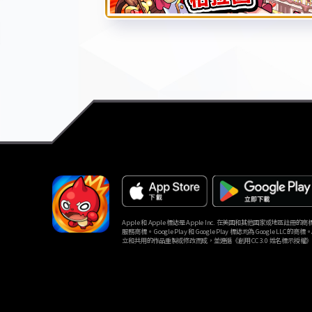
Apple 和 Apple 標誌是 Apple Inc. 在美國和其他國家或地區註冊的商標。Ap
服務商標。 Google Play 和 Google Play 標誌均為 Google LLC 的商標
立和共用的作品重製或修改而成，並遵循《創用 CC 3.0 姓名標示授權