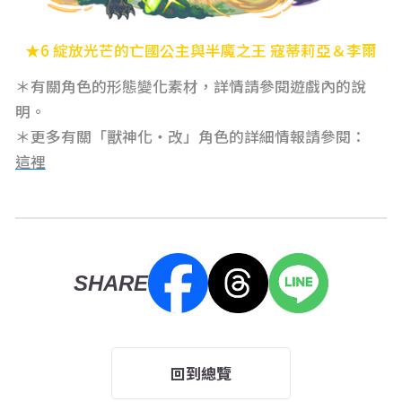
★6
綻放光芒的亡國公主與半魔之王 寇蒂莉亞＆李爾
＊有關角色的形態變化素材，詳情請參閱遊戲內的說
明。
＊更多有關「獸神化・改」角色的詳細情報請參閱：
這裡
SHARE
回到總覽