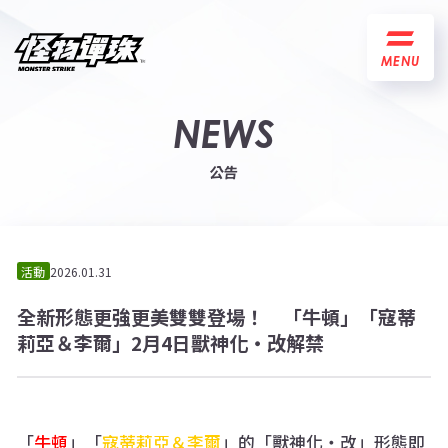
MENU
NEWS
公告
活動
2026.01.31
全新形態更強更美雙雙登場！ 「牛頓」「寇蒂
莉亞＆李爾」2月4日獸神化・改解禁
「
牛頓
」「
寇蒂莉亞＆李爾
」的「獸神化・改」形態即