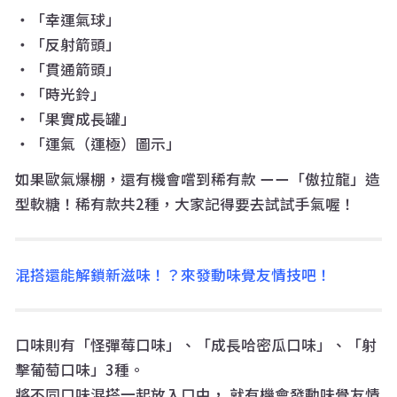
・「幸運氣球」
・「反射箭頭」
・「貫通箭頭」
・「時光鈴」
・「果實成長罐」
・「運氣（運極）圖示」
如果歐氣爆棚，還有機會嚐到稀有款 ーー「傲拉龍」造
型軟糖！稀有款共2種，大家記得要去試試手氣喔！
混搭還能解鎖新滋味！？來發動味覺友情技吧！
口味則有「怪彈莓口味」、「成長哈密瓜口味」、「射
擊葡萄口味」3種。
將不同口味混搭一起放入口中， 就有機會發動味覺友情