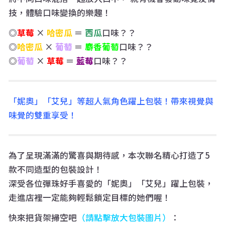
技，體驗口味變換的樂趣！
◎
草莓
×
哈密瓜
＝
西瓜
口味？？
◎
哈密瓜
×
葡萄
＝
麝香葡萄
口味？？
◎
葡萄
×
草莓
＝
藍莓
口味？？
「妮奧」「艾兒」等超人氣角色躍上包裝！帶來視覺與
味覺的雙重享受！
為了呈現滿滿的驚喜與期待感，本次聯名精心打造了5
款不同造型的包裝設計！
深受各位彈珠好手喜愛的「妮奧」「艾兒」躍上包裝，
走進店裡一定能夠輕鬆鎖定目標的她們喔！
快來把貨架掃空吧
（請點擊放大包裝圖片）
：