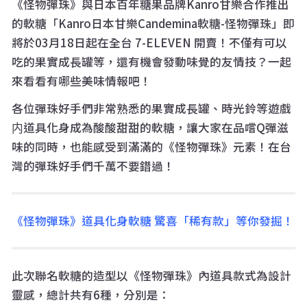
《怪物彈珠》與日本百年糖果品牌Kanro甘樂合作推出
的軟糖「Kanro日本甘樂Candemina軟糖-怪物彈珠」即
將於03月18日起在全台 7-ELEVEN 開賣！不僅有可以
吃的果實成長罐等，還有機會發動味覺的友情技？一起
來看看有哪些美味情報吧！
各位彈珠好手們非常熟悉的果實成長罐、時光鈴等遊戲
内道具化身成為酸酸甜甜的軟糖，讓大家在品嚐Q彈滋
味的同時，也能感受到滿滿的《怪物彈珠》元素！在台
灣的彈珠好手們千萬不要錯過！
《怪物彈珠》道具化身軟糖 驚喜「稀有款」等你發掘！
此次聯名軟糖的造型以《怪物彈珠》內道具款式為設計
靈感，總計共有6種，分別是：