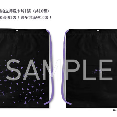
製拍立得風卡片1張（共10種）
400即送1張！最多可獲得10張！