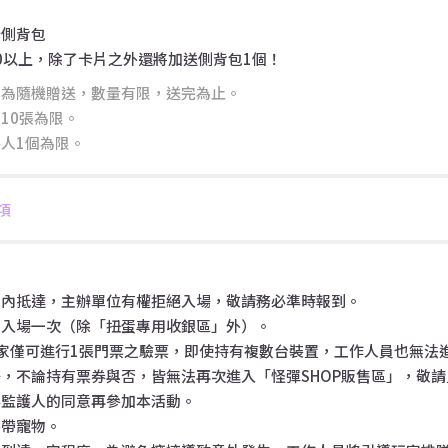
計側背包
000以上，除了卡片之外還將加送側背包1個！
片為隨機贈送，數量有限，送完為止。
10張為限。
人1個為限。
項
內抵達，主辦單位有權拒絕入場，敬請務必準時報到。
入場一次（除「扭蛋專用收銀區」外）。
家僅可進行1張門票之驗票，即使持有複數台裝置，工作人員也無法
不論持有票券與否，皆無法再次進入「怪彈SHOP販售區」，敬請
監護人的同意再參加本活動。
帶寵物。