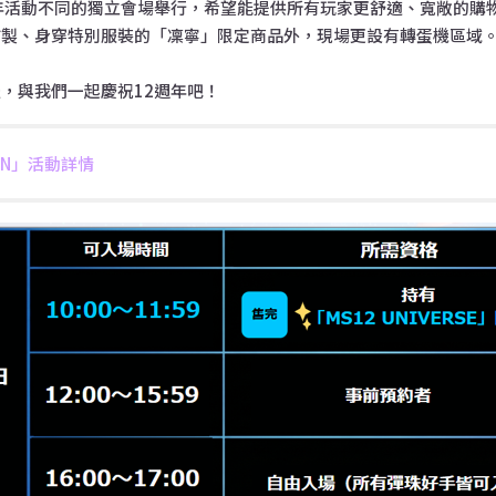
年活動不同的獨立會場舉行，希望能提供所有玩家更舒適、寬敞的購
繪製、身穿特別服裝的「凜寧」限定商品外，現場更設有轉蛋機區域
，與我們一起慶祝12週年吧！
WAN」活動詳情