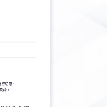
進行驗票。
見諒。