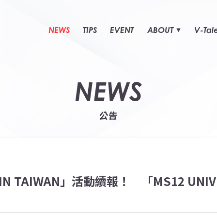
NEWS
TIPS
EVENT
ABOUT
V-Tal
NEWS
公告
IN TAIWAN」活動續報！ 「MS12 UNI