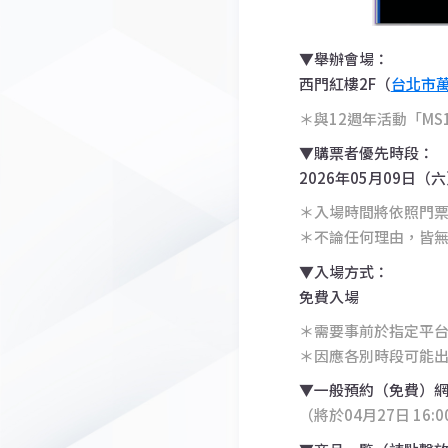
▼舉辦會場：
西門紅樓2F（
台北市萬
＊與12週年活動「MS1
▼購票者優先時段：
2026年05月09日（六）
＊入場時間將依照門
＊不論任何理由，皆
▼入場方式：
免費入場
＊需要事前於指定平
＊因應各別時段可能
▼一般預約（免費）
（將於04月27日 16: