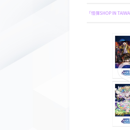
「怪彈SHOP IN TAI