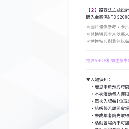
【２】
路西法主題設
購入金額滿NTD $2
＊圖片僅供參考。卡
＊兌換特典卡片以每人
＊兌換特典側背包以每
怪彈SHOP相關注意事
▼入場須知：
・若您未於預約時間
・本次活動每人僅限
・單次入場每1位玩
・結帳後若離開會場，
・未成年者請先取得
・活動會場內不可攜