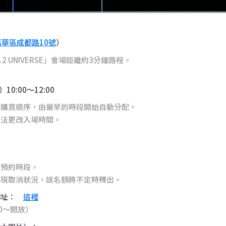
華區成都路10號
）
2 UNIVERSE」會場距離約3分鐘路程。
10:00～12:00
票購買順序，由最早的時段開始自動分配。
無法更改入場時間。
台預約時段。
出現取消狀況，該名額將不定時釋出。
網址：
這裡
00〜開放）