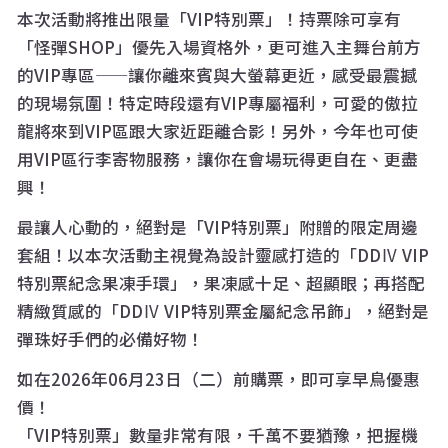
本次活動將推出限量「VIP特別票」！持票除可享有
「怪彈SHOP」優先入場資格外，更可進入主舞台前方
的VIP專區——讓你離來賓與大螢幕更近，感受最震撼
的現場氛圍！特定時段還有VIP專屬福利，可愛的傲拉
龍將來到VIP區跟大家近距離合影！另外，今年也可使
用VIP區行李寄物服務，讓你在會場玩得更自在、更盡
興！
最讓人心動的，絕對是「VIP特別票」附贈的限定周邊
套組！以本次活動主視覺為設計靈感打造的「DDⅣ VIP
特別票紀念果凍手環」，果凍感十足、超顯眼；再搭配
精緻質感的「DDⅣ VIP特別票金屬紀念吊飾」，絕對是
彈珠好手們的必備好物！
如在2026年06月23日（二）前購票，即可享早鳥優惠
價！
「VIP特別票」數量非常有限，千萬不要猶豫，把握機