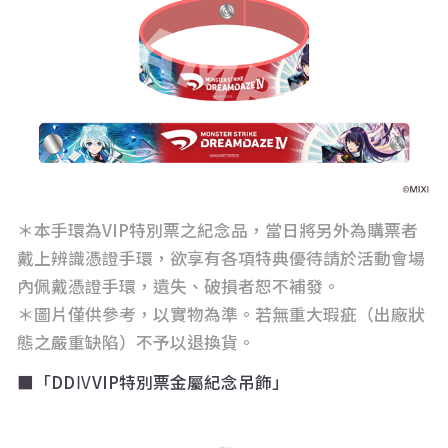
＊本手環為VIP特別票之紀念品，當日將另外為購票者
戴上辨識憑證手環，欲享有各項特典優待請於活動會場
內佩戴憑證手環，遺失、破損者恕不補發。
＊圖片僅供參考，以實物為準。若無重大瑕疵（出廠狀
態之嚴重缺陷）不予以退換貨。
■「DDⅣVIP特別票金屬紀念吊飾」