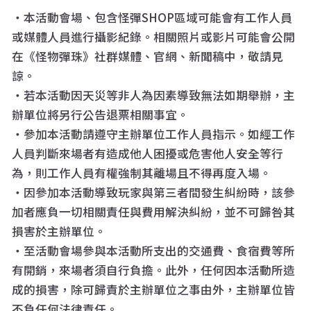
・本活動會場、包含怪彈SHOP區域可能會有工作人員
或媒體人員進行攝影紀錄。相關照片或影片可能會公開
在《怪物彈珠》社群媒體、官網、新聞稿中，敬請見
諒。
・若本活動因天災等非人為因素導致無法如期舉辦，主
辦單位將另行公告退票相關事宜。
・參加本活動請遵守主辦單位工作人員指示。如經工作
人員判斷來場者有造成他人困擾或危害他人安全等行
為，則工作人員有權強制其離場且不得再度入場。
・因參加本活動導致玩家與第三者間發生糾紛時，該參
加者應負一切相關責任與費用解決糾紛，並不可歸咎其
損害於主辦單位。
・至活動會場參與本活動所支出的交通費、食宿費等所
有開銷，來場者須自行負擔。此外，任何因本活動所造
成的損害，除可歸責於主辦單位之事由外，主辦單位皆
不負任何法律責任。