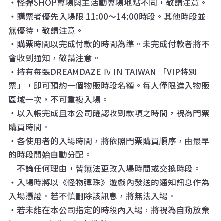
・怪彈SHOP會場與主活動會場地點不同，敬請注意。
・購票者優先入場限 11:00～14:00時段。其他時段並
無優待，敬請注意。
・購票時間以完成付款的時間為準。未完成付款者將不
會收到通知，敬請注意。
・持有每張DREAMDAZE Ⅳ IN TAIWAN 「VIP特別
票」，即可預約一個物販時段名額。每人僅限進入物販
區域一次，不可重複入場。
・以入帳完成且本公司確認收到款項之時間，視為門票
購買時間。
・各使用者的入場時間，將依照門票購買順序，由最早
的時段開始自動分配。
不論任何理由，皆無法更改入場時間或交換時段。
・入場時將以《怪物彈珠》遊戲內發送的通知訊息作為
入場憑證。若不慎刪除該訊息，將無法入場。
・若未能在本公司指定的時段內入場，將視為自動放棄