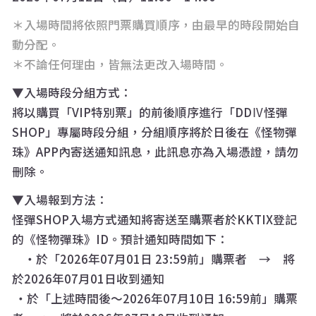
＊入場時間將依照門票購買順序，由最早的時段開始自
動分配。
＊不論任何理由，皆無法更改入場時間。
▼
入場時段分組方式：
將以購買「VIP特別票」的前後順序進行「DDⅣ怪彈
SHOP」專屬時段分組，分組順序將於日後在《怪物彈
珠》APP內寄送通知訊息，此訊息亦為入場憑證，請勿
刪除。
▼
入場報到方法：
怪彈SHOP入場方式通知將寄送至購票者於KKTIX登記
的《怪物彈珠》ID。預計通知時間如下：
・於「2026年07月01日 23:59前」購票者 → 將
於2026年07月01日收到通知
・於「上述時間後～2026年07月10日 16:59前」購票