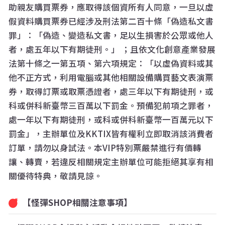
助親友購買票券，應取得該個資所有人同意，一旦以虛
假資料購買票券已經涉及刑法第二百十條「偽造私文書
罪」：「偽造、變造私文書，足以生損害於公眾或他人
者，處五年以下有期徒刑。」 ；且依文化創意產業發展
法第十條之一第五項、第六項規定：「以虛偽資料或其
他不正方式，利用電腦或其他相關設備購買藝文表演票
券，取得訂票或取票憑證者，處三年以下有期徒刑，或
科或併科新臺幣三百萬以下罰金。預備犯前項之罪者，
處一年以下有期徒刑，或科或併科新臺幣一百萬元以下
罰金」，主辦單位及KKTIX皆有權利立即取消該消費者
訂單，請勿以身試法。本VIP特別票嚴禁進行有價轉
讓、轉賣，若違反相關規定主辦單位可能拒絕其享有相
關優待特典，敬請見諒。
【怪彈SHOP相關注意事項】