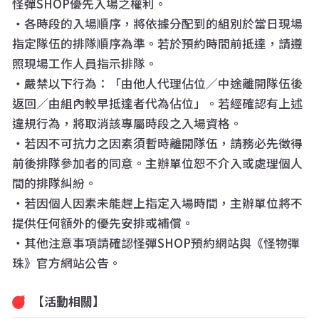
怪彈SHOP優先入場之權利。
・各時段的入場順序，將依據分配到的組別於當日現場
指定隊伍的排隊順序為準。若於預約時間前抵達，請遵
照現場工作人員指示排隊。
・嚴禁以下行為：「由他人代理佔位／中途離開隊伍後
返回／由組內較早抵達者代為佔位」。若經確認有上述
違規行為，將取消該專屬時段之入場資格。
・若因不可抗力之因素須暫時離開隊伍，請務必先徵得
前後排隊參加者的同意。主辦單位恕不介入或處理個人
間的排隊糾紛。
・若因個人因素未能趕上指定入場時間，主辦單位將不
提供任何額外的優先安排或補償。
・其他注意事項請確認怪彈SHOP預約網站與《怪物彈
珠》官方網站公告。
【活動相關】