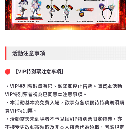
活動注意事項
【VIP特別票注意事項】
・VIP特別票數量有限、額滿即停止售票。購買本活動
VIP特別票者視為已同意本注意事項。
・本活動基本為免費入場，欲享有各項優待特典則須購
買VIP特別票。
・活動當天未到場者不予兌換VIP特別票限定特典，亦
不接受更改郵寄領取及非本人持票代為領取，因應規定