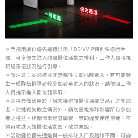
＊至適用攤位優先通道出示「DDⅣVIP特別票憑證手
環」可享優先進入體驗攤位活動之權利，工作人員將視
現場隊伍狀況進行引導。
＊請注意：本通道並非無條件立即插隊進入，有可能發
生一般隊伍排隊者較參加者早進入的狀況，請依照工作
人員指示進入攤位體驗區。
＊本特典僅適用於「尚未獲得該攤位通關獎品」之參加
者，除挑戰失敗之情況外，請勿重複排隊影響所有參加
者之權益。相關情事經查屬實，等同違反使用規範，不
得再次進入該攤位活動區，敬請見諒。
＊活動攤位優先通道與一般排隊入口及路線不同，可詢