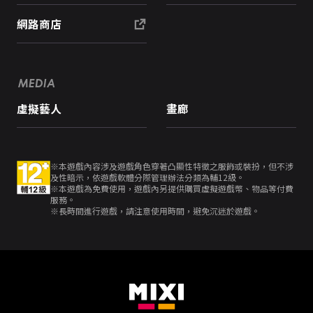
網路商店
MEDIA
虛擬藝人
畫廊
※本遊戲內容涉及遊戲角色穿著凸顯性特徵之服飾或裝扮，但不涉
及性暗示，依遊戲軟體分際管理辦法分類為輔12級。
※本遊戲為免費使用，遊戲內另提供購買虛擬遊戲幣、物品等付費
服務。
※長時間進行遊戲，請注意使用時間，避免沉迷於遊戲。