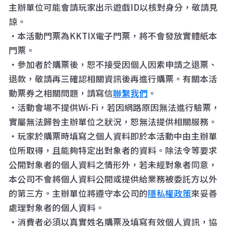
主辦單位可能會請玩家出示遊戲ID以核對身分，敬請見
諒。
・本活動門票為KKTIX電子門票，將不會發放實體紙本
門票。
・參加者於購票後，恕不接受因個人因素申請之退票、
退款，敬請再三確認相關資訊後再進行購票。有關本活
動票券之相關問題，請寫信
聯繫我們
。
・活動會場不提供Wi-Fi，若因網路原因無法進行驗票，
實屬無法歸咎主辦單位之狀況，恕無法提供相關服務。
・玩家於購票時填寫之個人資料即於本活動中由主辦單
位所取得，且能夠特定出對象者的資料。除法令等要求
公開對象者的個人資料之情形外，若未經對象者同意，
本公司不會將個人資料公開或提供給業務被委託方以外
的第三方。主辦單位將遵守本公司的
隱私權政策
來妥善
處理對象者的個人資料。
・消費者必須以真實姓名購票及填寫有效個人資訊，協