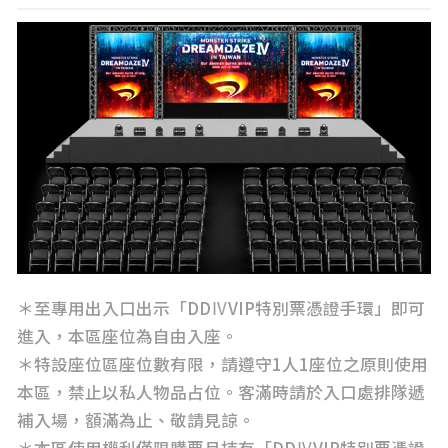
＊至專用出入口出示「DDⅣVIP特別票憑證手環」即可
進入，本區座位為自由入座。
＊特設座位區座位數有限，請遵守1人1座位之原則使用
本區，禁止以私人物品占位。客滿時請於入口處排隊遞
補入場，額滿為止、敬請見諒。
＊本區使用權利僅限購票且持有「DDⅣVIP特別票憑證