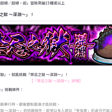
超絕／超絕・迴」冒險突破15種或以上
之獄 〜深淵〜」！
獄」，就能挑戰「禁忌之獄 〜深淵〜」！
【「禁忌之獄 〜深淵〜」詳情】
〜」挑戰條件：
活動舉行時，都需要制霸後才能挑戰。
獄 〜深淵〜」的挑戰條件，即使以多人遊玩「參加者」的身分也無