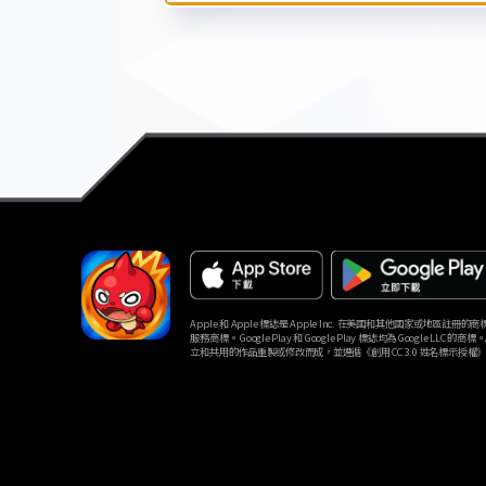
Apple 和 Apple 標誌是 Apple Inc. 在美國和其他國家或地區註冊的商標。Ap
服務商標。 Google Play 和 Google Play 標誌均為 Google LLC 的商標
立和共用的作品重製或修改而成，並遵循《創用 CC 3.0 姓名標示授權