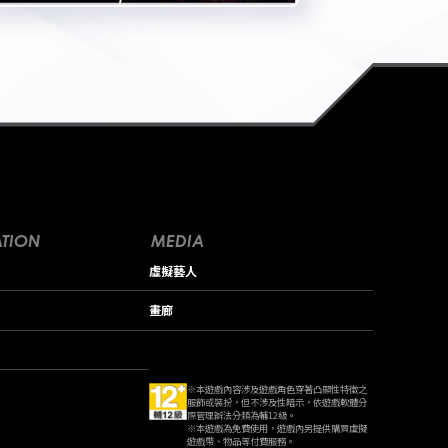
TION
MEDIA
虛擬藝人
畫廊
※本遊戲內容涉及遊戲角色穿著凸顯性特徵之
服飾或裝扮，但不涉及性暗示，依遊戲軟體分
際管理辦法分類為輔12級。
※本遊戲為免費使用，遊戲內另提供購買虛擬
遊戲幣、物品等付費服務。