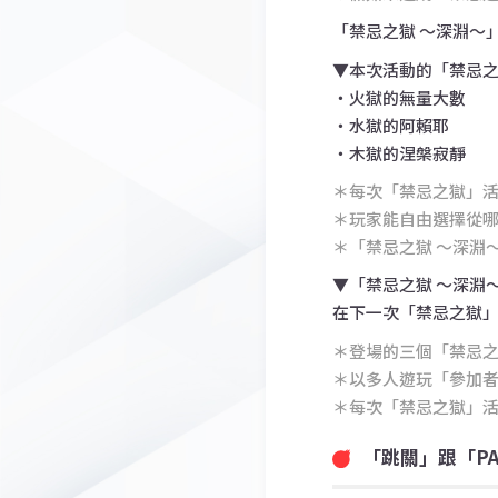
「禁忌之獄 〜深淵〜
▼本次活動的「禁忌之
・
火獄的無量大數
・水獄的阿賴耶
・木獄的涅槃寂靜
＊每次「禁忌之獄」活
＊玩家能自由選擇從
＊「禁忌之獄 〜深淵〜
▼「禁忌之獄 〜深淵
在下一次「禁忌之獄」
＊登場的三個「禁忌之
＊以多人遊玩「參加
＊每次「禁忌之獄」
「跳關」跟「PA