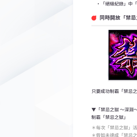
・「絕級紀錄」中「
同時開放「禁忌
只要成功制霸「禁忌之
▼「禁忌之獄 〜深淵
制霸「禁忌之獄」
＊每次「禁忌之獄」
＊假如未達成「禁忌之