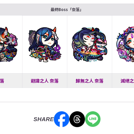
最終Boss「奈落」
落
避諱之人 奈落
歸無之人 奈落
滅絕之
SHARE