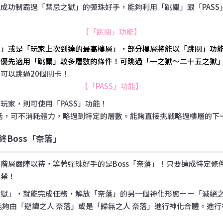
成功制霸過「禁忌之獄」的彈珠好手，能夠利用「跳關」跟「PASS
【「跳關」功能】
數」或是「玩家上次到達的最高樓層」，部分樓層將能以「跳關」功
會優先適用「跳關」較多層數的條件！可跳過「一之獄～二十五之獄
可以跳過20個關卡！
【「PASS」功能】
玩家，則可使用「PASS」功能！
的話，可不消耗體力，略過到特定的層數。能夠直接挑戰略過樓層的下
終Boss「奈落」
階層嚴陣以待，等著彈珠好手的是Boss「奈落」！只要達成特定條件
解禁！
之獄」，就能完成任務，解放「奈落」的另一個神化形態ーー「
滅絕之
能夠由「避諱之人 奈落」或是「歸無之人 奈落」進行神化合體。進