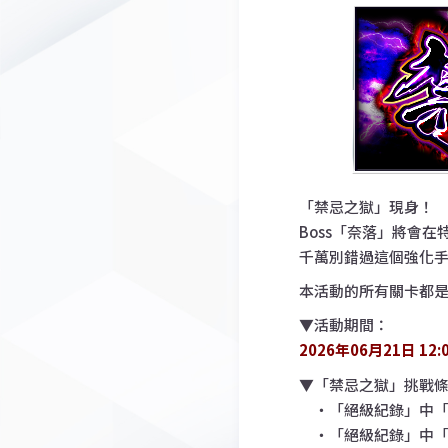
「禁忌之獄」現身！
Boss「奈落」將會
千萬別錯過這個強化
本活動的所有關卡都
▼活動期間：
2026年06月21日 12:
▼「禁忌之獄」挑戰
・「絕級紀錄」中「
・「絕級紀錄」中「