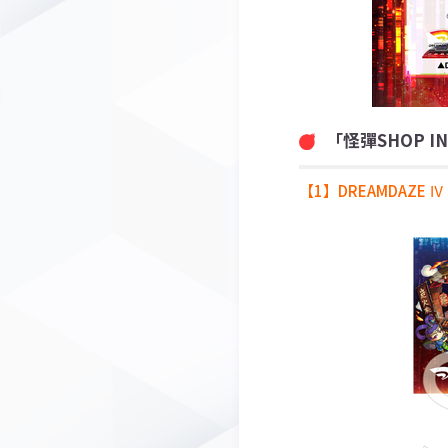
「怪彈SHOP I
【1】DREAMDAZE