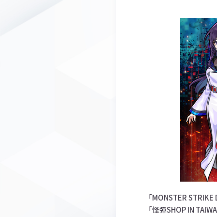
「MONSTER STRI
「怪彈SHOP IN T