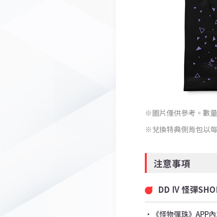
圖片僅供參考。數
兌換特典側背包以每
注意事項
DD Ⅳ 怪彈S
・《怪物彈珠》APP