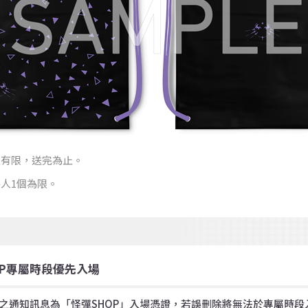
量有限，送完為止。
人1個為限。
HOP專屬時段優先入場
內之通知訊息為「怪彈SHOP」入場憑證，若誤刪除將無法於專屬時