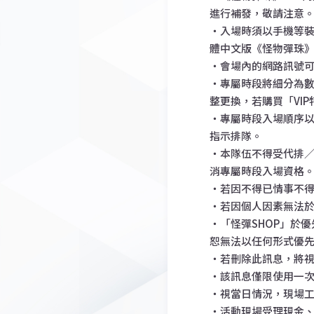
進行補發，敬請注意
・入場時須以手機等裝置
體中文版《怪物彈珠》
・會場內的網路訊號可
・專屬時段將細分為數
整更換，若購買「VI
・專屬時段入場順序
指示排隊。
・本隊伍不得受代排
消專屬時段入場資格
・若因不得已情事不
・若因個人因素無法
・「怪彈SHOP」於優
恕無法以任何形式優
・若刪除此訊息，將視
・該訊息僅限使用一
・視當日情況，現場
・活動現場受理現金、信用