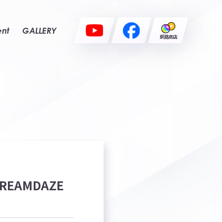
ent
GALLERY
網路商店
EAMDAZE