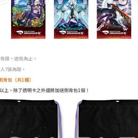
量有限，送完為止。
人7張為限。
側背包（共1種）
000以上，除了透明卡之外還將加送側背包1個！