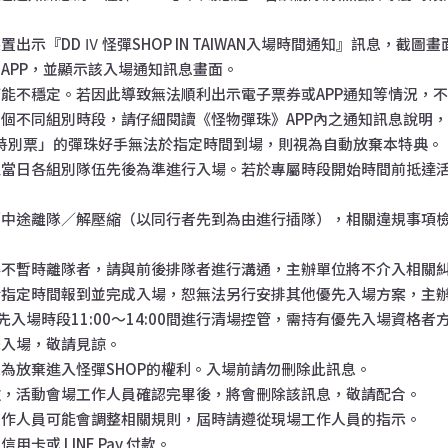
。
出示『DD Ⅳ 怪彈SHOP IN TAIWAN入場時間通知』訊息，截
APP，並顯示該入場通知訊息畫面。
能不穩定。若因此導致無法順利出示電子票券或APP通知等情況，
個不同組別時段，請仔細閱讀《怪物彈珠》APP內之通知訊息說明
P特別票」的彈珠好手無法於指定時間到場，則視為自動放棄本特典。
以當日各組別隊伍先後為準進行入場。若於專屬時段開始時間前抵達
／中途離隊／解壓縮（以同行者先到為由進行插隊），相關違規事項
。
得不暫時離隊者，請與前後排隊者進行溝通，主辦單位將不介入相關
於指定時間報到並完成入場，恕無法另行安排其他優先入場方案，主
先入場時段11:00～14:00間進行清場控管，需持有優先入場資格
先入場，敬請見諒。
為放棄進入怪彈SHOP的權利。入場前請勿刪除此訊息。
次，活動會場工作人員確認完畢後，將會刪除該訊息，敬請配合。
工作人員可能會調整相關規則，屆時請遵從現場工作人員的指示。
卡或 LINE Pay 付款。