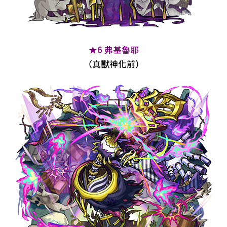
★6 弗基魯耶
（真獸神化前）