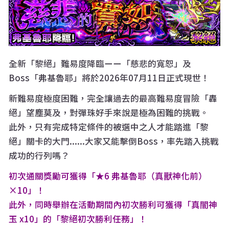
全新「黎絕」難易度降臨ーー「慈悲的寬恕」及
Boss「弗基魯耶」將於2026年07月11日正式現世！
新難易度極度困難，完全讓過去的最高難易度冒險「轟
絕」望塵莫及，對彈珠好手來說是極為困難的挑戰。
此外，只有完成特定條件的被選中之人才能踏進「黎
絕」關卡的大門......大家又能擊倒Boss，率先踏入挑戰
成功的行列嗎？
初次通關獎勵可獲得「★6 弗基魯耶（真獸神化前）
×10」！
此外，同時舉辦在活動期間內初次勝利可獲得「真闇神
玉 x10」的「黎絕初次勝利任務」！