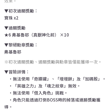
效果。
▼初次過關獎勵：
寶珠 x2
▼過關獎勵
★6 弗基魯耶（真獸神化前） ×10
▼黎絕勳章獎勵：
弗基魯耶
初次通關獎勵、通關獎勵與勳章皆僅能獲得一次。
▼冒險詳情：
・無法使用「奇蹟罐」、「增增餅」及「加碼骰」。
・「英雄之力」及「魂之紋章」無效。
・無法使用「借入角色」挑戰。
・角色只能透過打倒BOSS時的掉落或連勝獎勵獲
得。