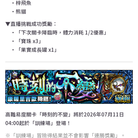
・梓飛魚
・熊貓
▼直播挑戰成功獎勵：
・「下次關卡降臨時，體力消耗 1/2優惠」
・「寶珠 x3」
・「果實成長罐 x1」
高難易度關卡「時刻的不變」將於2026年07月11日
04:00起於「訓練場」登場！
「訓練場」冒險得結果並不會影響「連勝獎勵」。