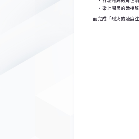
・吞噬光輝的角色瞬
・染上闇黑的敵接觸
而完成「烈火的速度