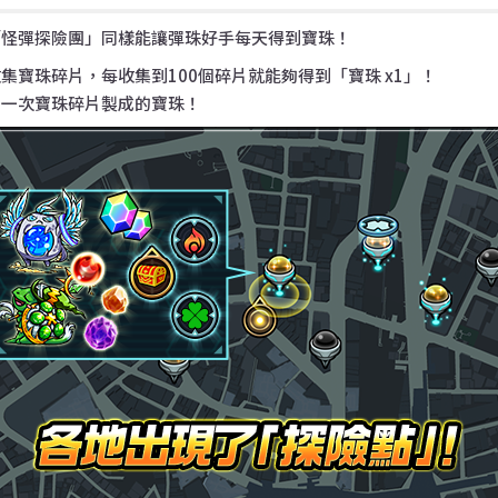
「怪彈探險團」同樣能讓彈珠好手每天得到寶珠！
集寶珠碎片，每收集到100個碎片就能夠得到「寶珠 x1」！
到一次寶珠碎片製成的寶珠！