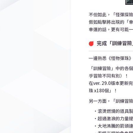
不但如此，
「怪彈探
假如點擊將出現的「
幸運的話，更有可能
完成「訓練冒險
一邊熟悉《怪物彈珠
「訓練冒險」中的各個
乎冒險不同有別）！
在ver. 29.0
珠 x180個」！
另一方面，「訓練冒
・滾燙燃燒的道具製
・超過激浪的力量提
・大地沸騰的箭頭連