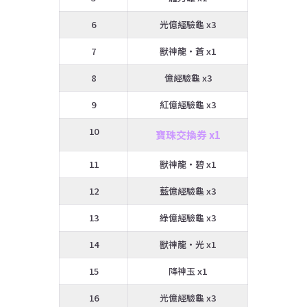
6
光億經驗龜 x3
7
獸神龍・蒼 x1
8
億經驗龜 x3
9
紅億經驗龜 x3
10
寶珠交換券 x1
11
獸神龍・碧 x1
12
藍億經驗龜 x3
13
綠億經驗龜 x3
14
獸神龍・光 x1
15
降神玉 x1
16
光億經驗龜 x3