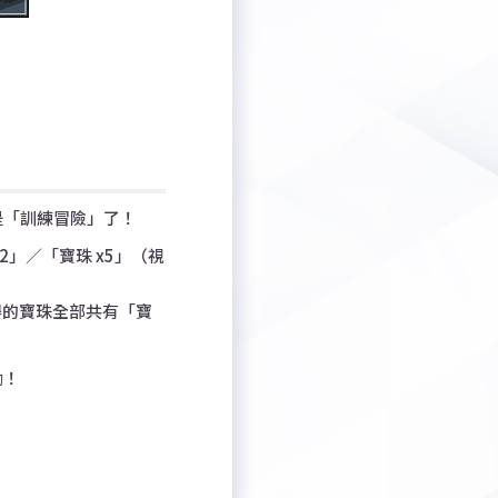
是「訓練冒險」了！
」／「寶珠 x5」（視
獲得的寶珠全部共有「寶
勵！