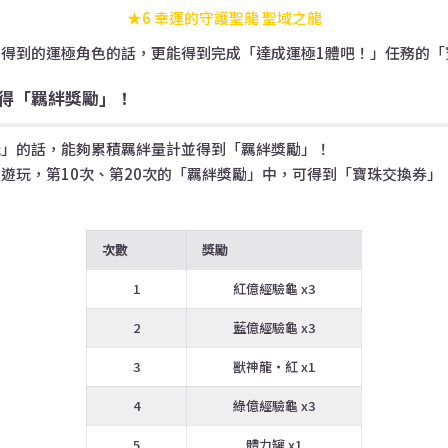
★6 幸運的守護聖龍 聖域之龍
得到的運極角色的話，更能得到完成「達成運極1體吧！」任務的「寶
得「羈絆獎勵」！
玩」的話，能夠累積羈絆量計並得到「
羈絆獎勵」！
遊玩，第10次、第20次的「羈絆獎勵」中，可得到「寶珠交換券」
：
次數
獎勵
1
紅億經驗龜 x3
2
藍億經驗龜 x3
3
獸神龍・紅 x1
4
綠億經驗龜 x3
5
體力罐 x1