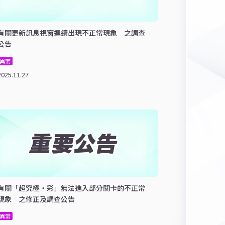
有關更新訊息視窗連續出現不正常現象 之調查
公告
異常
2025.11.27
有關「超究極・彩」無法進入部分關卡的不正常
現象 之修正及調查公告
異常