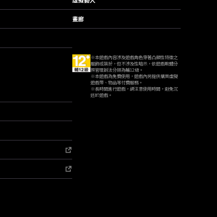
畫廊
※本遊戲內容涉及遊戲角色穿著凸顯性特徵之
服飾或裝扮，但不涉及性暗示，依遊戲軟體分
際管理辦法分類為輔12級。
※本遊戲為免費使用，遊戲內另提供購買虛擬
遊戲幣、物品等付費服務。
※長時間進行遊戲，請注意使用時間，避免沉
迷於遊戲。