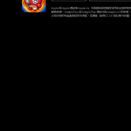
Apple 和 Apple 標誌是 Apple Inc. 在美國和其他國家或地區註冊的商標。Ap
服務商標。 Google Play 和 Google Play 標誌均為 Google LLC 的商標
立和共用的作品重製或修改而成，並遵循《創用 CC 3.0 姓名標示授權