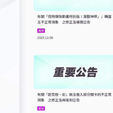
有關「怪物彈珠動畫特別版！激獸神祭」」轉蛋
玉不正常現象 之修正及補償公告
異常
2025.12.06
有關「超究極・彩」無法進入部分關卡的不正常
現象 之修正及再復刻公告
異常