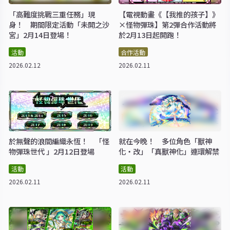
「高難度挑戰三重任務」現
【電視動畫《【我推的孩子】》
身！ 期間限定活動「未開之沙
×怪物彈珠】第2彈合作活動將
宮」2月14日登場！
於2月13日起開跑！
活動
合作活動
2026.02.12
2026.02.11
於無聲的浪間編織永恆！ 「怪
就在今晚！ 多位角色「獸神
物彈珠世代 」2月12日登場
化・改」「真獸神化」連環解禁
活動
活動
2026.02.11
2026.02.11