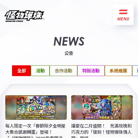
MENU
NEWS
公告
全部
活動
合作活動
特別活動
系統維護
每人限定一次「春節除夕全明星
讓愛在二月盛開！ 充滿玫瑰和
大集合感謝轉蛋」登場！
巧克力的「復刻！怪物彈珠情人
「《怪物彈珠》2026年春節活
節」登場