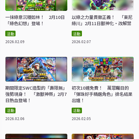
一抹綠意沉穩如林！ 2月10日
以綠之力量貫徹正義！ 「東尼
「綠色幻想」登場！
綠川」2月11日獸神化・改解禁
活動
活動
2026.02.09
2026.02.07
期間限定SWC造型的「壽限無」
初次10連免費！ 萬眾矚目的
強勢現身！ 「激獸神祭」2月7
「彈珠好手精選角色」排名結果
日熱血登場！
出爐！
活動
活動
2026.02.06
2026.02.05