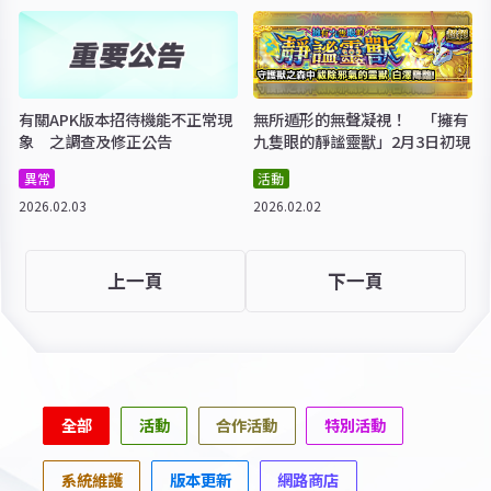
有關APK版本招待機能不正常現
無所遁形的無聲凝視！ 「擁有
象 之調查及修正公告
九隻眼的靜謐靈獸」2月3日初現
異常
活動
2026.02.03
2026.02.02
上一頁
下一頁
全部
活動
合作活動
特別活動
系統維護
版本更新
網路商店